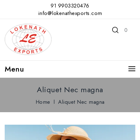
91 9903320476
info@lokenathexports.com
0
Menu
Aliquet Nec magna
Home
l
Aliquet Nec magna