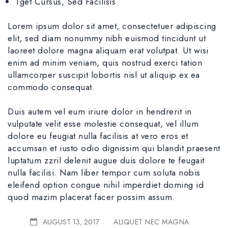
Tget Cursus, Sed Facilisis
Lorem ipsum dolor sit amet, consectetuer adipiscing
elit, sed diam nonummy nibh euismod tincidunt ut
laoreet dolore magna aliquam erat volutpat. Ut wisi
enim ad minim veniam, quis nostrud exerci tation
ullamcorper suscipit lobortis nisl ut aliquip ex ea
commodo consequat.
Duis autem vel eum iriure dolor in hendrerit in
vulputate velit esse molestie consequat, vel illum
dolore eu feugiat nulla facilisis at vero eros et
accumsan et iusto odio dignissim qui blandit praesent
luptatum zzril delenit augue duis dolore te feugait
nulla facilisi. Nam liber tempor cum soluta nobis
eleifend option congue nihil imperdiet doming id
quod mazim placerat facer possim assum.
AUGUST 13, 2017
ALIQUET NEC MAGNA